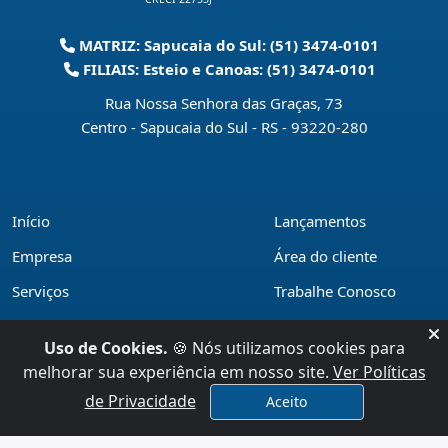
MATRIZ: Sapucaia do Sul: (51) 3474-0101
FILIAIS: Esteio e Canoas: (51) 3474-0101
Rua Nossa Senhora das Graças, 73
Centro - Sapucaia do Sul - RS
-
93220-280
Início
Lançamentos
Empresa
Área do cliente
Serviços
Trabalhe Conosco
Financiamentos
Políticas de privacidade
Uso de Cookies.
🍪 Nós utilizamos cookies para
Locações
Contato
melhorar sua experiência em nosso site.
Ver Políticas
Vendas
de Privacidade
Aceito