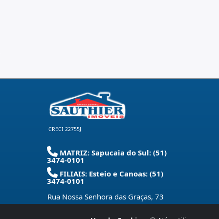
CRECI 22755J
MATRIZ: Sapucaia do Sul: (51)
3474-0101
FILIAIS: Esteio e Canoas: (51)
3474-0101
Rua Nossa Senhora das Graças, 73
Centro - Sapucaia do Sul - RS
-
93220-
280