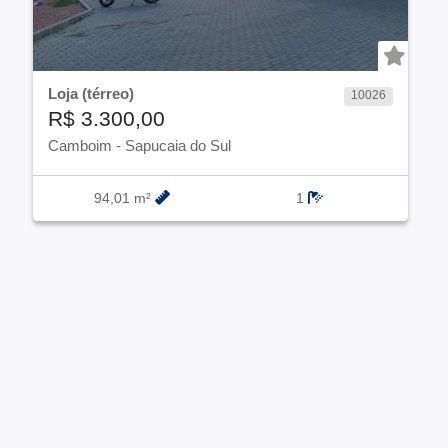
Loja (térreo)
10026
R$ 3.300,00
Camboim
-
Sapucaia do Sul
94,01 m²
1