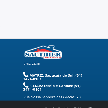
CRECI 22755J
MATRIZ: Sapucaia do Sul: (51)
3474-0101
FILIAIS: Esteio e Canoas: (51)
3474-0101
Rua Nossa Senhora das Graças, 73
Centro - Sapucaia do Sul - RS
-
93220-
280