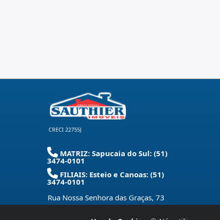
CRECI 22755J
MATRIZ: Sapucaia do Sul: (51)
3474-0101
FILIAIS: Esteio e Canoas: (51)
3474-0101
Rua Nossa Senhora das Graças, 73
Centro - Sapucaia do Sul - RS
-
93220-
280