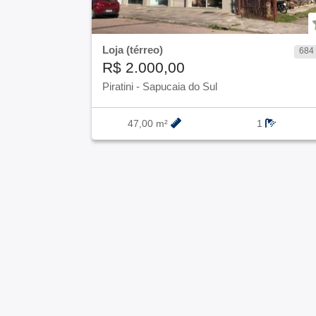
Loja (térreo)
8926
684
R$ 2.000,00
Piratini
-
Sapucaia do Sul
1
47,00 m²
1