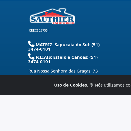
CRECI 22755J
MATRIZ: Sapucaia do Sul: (51)
3474-0101
FILIAIS: Esteio e Canoas: (51)
3474-0101
Rua Nossa Senhora das Graças, 73
Centro - Sapucaia do Sul - RS
-
93220-
280
Uso de Cookies.
🍪 Nós utilizamos co