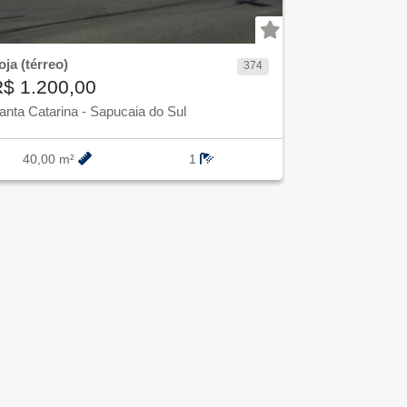
oja (térreo)
Loja (térreo)
374
$ 1.200,00
R$ 1.400
anta Catarina
-
Sapucaia do Sul
São José
-
S
40,00 m²
1
31,00 m