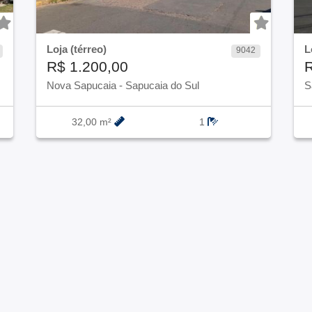
Loja (térreo)
L
9042
R$ 1.200,00
R
Nova Sapucaia
-
Sapucaia do Sul
S
32,00 m²
1