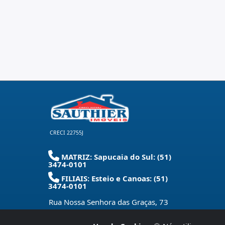
CRECI 22755J
MATRIZ: Sapucaia do Sul: (51)
3474-0101
FILIAIS: Esteio e Canoas: (51)
3474-0101
Rua Nossa Senhora das Graças, 73
Centro - Sapucaia do Sul - RS
-
93220-
280