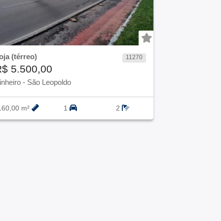
oja (térreo)
11270
$ 5.500,00
inheiro
-
São Leopoldo
160,00 m²
1
2