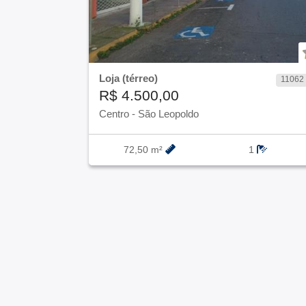
Loja (térreo)
11062
R$ 4.500,00
Centro
-
São Leopoldo
72,50 m²
1