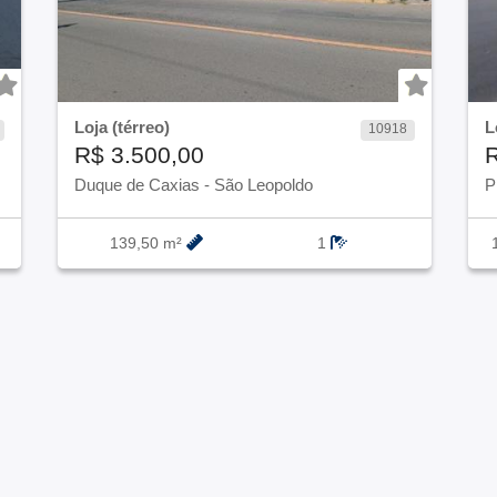
Loja (térreo)
L
10918
R$ 3.500,00
R
Duque de Caxias
-
São Leopoldo
P
139,50 m²
1