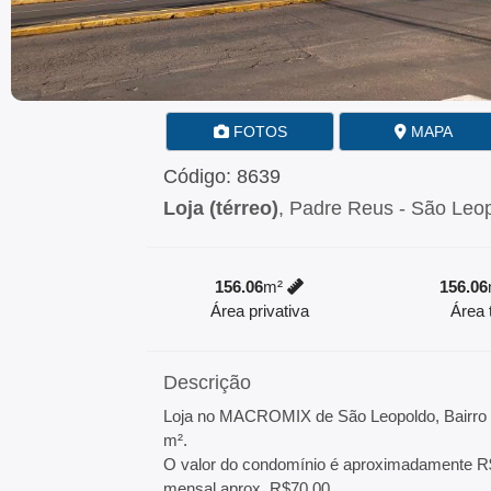
FOTOS
MAPA
Código: 8639
Loja (térreo)
, Padre Reus - São Leo
156.06
m²
156.06
Área privativa
Área t
Descrição
Loja no MACROMIX de São Leopoldo, Bairro P
m².
O valor do condomínio é aproximadamente R$
mensal aprox. R$70,00.