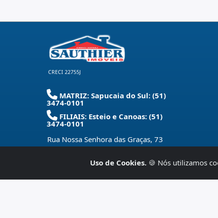
CRECI 22755J
MATRIZ: Sapucaia do Sul: (51)
3474-0101
FILIAIS: Esteio e Canoas: (51)
3474-0101
Rua Nossa Senhora das Graças, 73
Centro - Sapucaia do Sul - RS
-
93220-
280
Uso de Cookies.
🍪 Nós utilizamos co