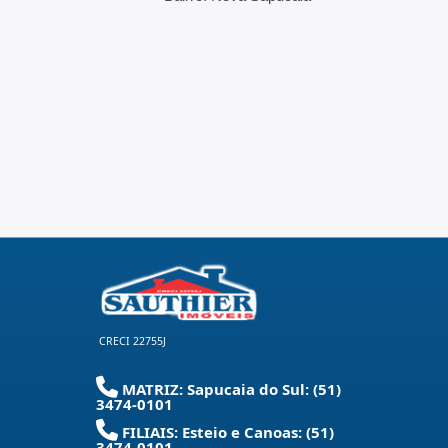
CRECI 22755J
MATRIZ: Sapucaia do Sul: (51)
3474-0101
FILIAIS: Esteio e Canoas: (51)
3474-0101