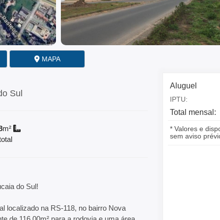
MAPA
Aluguel
do Sul
IPTU:
Total mensal:
8
m²
* Valores e disp
sem aviso prévi
otal
caia do Sul!
 localizado na RS-118, no bairro Nova
te de 116,00m² para a rodovia e uma área