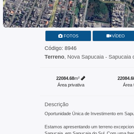
FOTOS
VÍDEO
Código: 8946
Terreno
, Nova Sapucaia - Sapucaia 
22084.68
m²
22084.6
Área privativa
Área t
Descrição
Oportunidade Única de Investimento em Sapu
Estamos apresentando um terreno excepcional
Sapucaia, em Sapucaia do Sul. Com uma fren