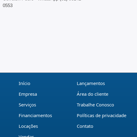
0553
Início
Lançamentos
Empresa
Área do cliente
Serviços
Trabalhe Conosco
Financiamentos
Políticas de privacidade
Locações
Contato
Vendas