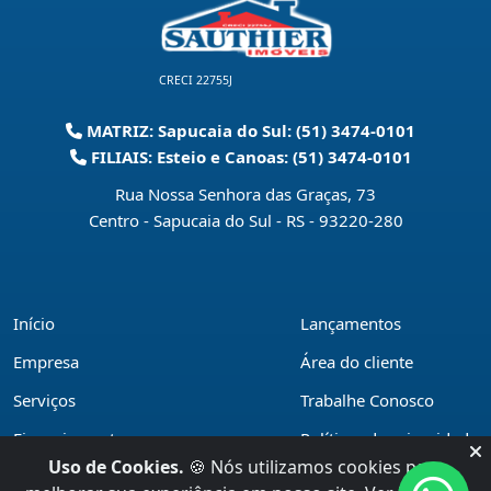
CRECI 22755J
MATRIZ: Sapucaia do Sul: (51) 3474-0101
FILIAIS: Esteio e Canoas: (51) 3474-0101
Rua Nossa Senhora das Graças, 73
Centro - Sapucaia do Sul - RS
-
93220-280
Início
Lançamentos
Empresa
Área do cliente
Serviços
Trabalhe Conosco
Financiamentos
Políticas de privacidade
Uso de Cookies.
🍪 Nós utilizamos cookies para
Locações
Contato